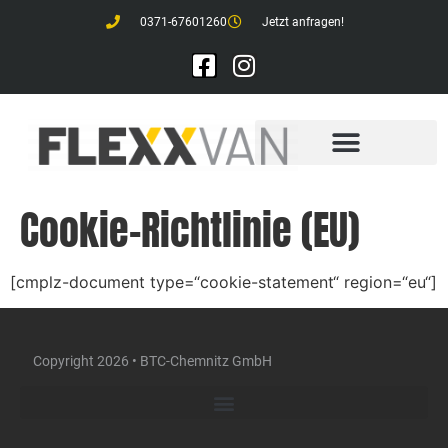
0371-67601260
Jetzt anfragen!
Cookie-Richtlinie (EU)
[cmplz-document type=“cookie-statement“ region=“eu“]
Copyright 2026 • BTC-Chemnitz GmbH